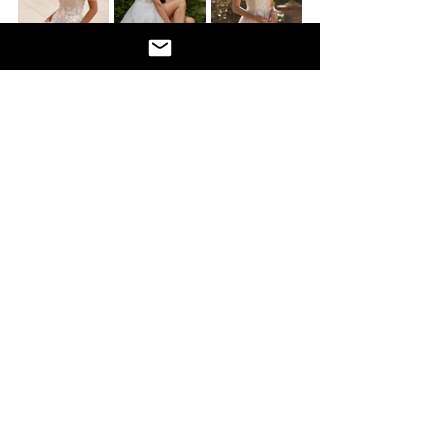
Não te esqueças do penteado a condizer 
com o calor. Se tens cabelos mais longos é 
boa ideia escolheres um penteado que 
prenda o cabelo. Assim ficas mais fresca e 
garantes que o teu look fica impecável 
horas a fio. O dia quente pede uma 
maquilhagem mais natural porque tudo o 
que vai sobressair é o teu sorriso.
Casar no verão é garantia de um dia 
alegre e bem-disposto. Todos estão mais 
descontraídos e o ar livre é um grande 
aliado. O sol, as estrelas e a brisa juntam-
se à festa e tornam este dia inesquecível.