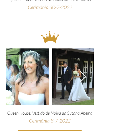
Cerimónia
30
-7-2022
__________________________________________________
_
Queen House: Vestido de Noiva da Susana Abelha
Cerimónia 8-7-2022
__________________________________________________
_