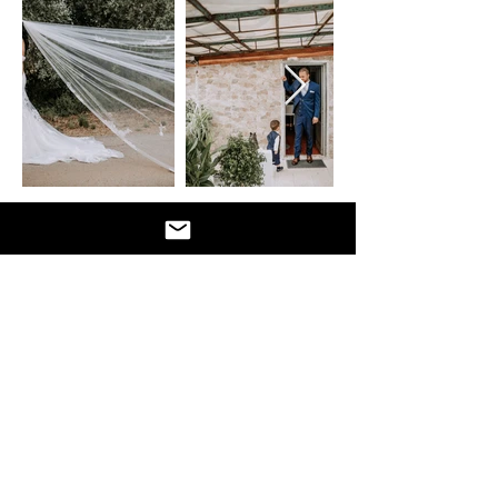
Queen House: Vestido de Noiva da Vânia e Fato de
Noivo do Bruno
Cerimónia 2
1
-5-2022
__________________________________________________
_