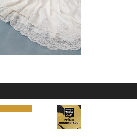
arbitragemlisboa.pt
unes