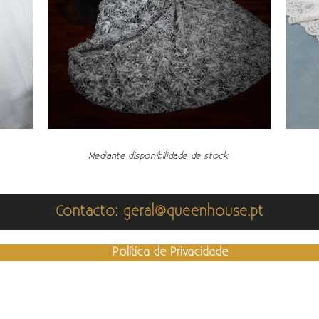
Mediante disponibilidade de stock
Contacto: geral@queenhouse.pt
Política de Privacidade
lamações
|
Para resolução de conflitos de consumo contacte:
www.centro
© 2025 by QUEEN HOUSE. Design:
A-Design
| Comunicação:
Sónia Ant