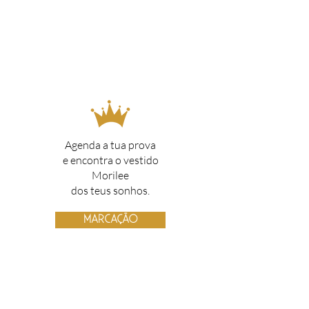
Agenda a tua prova
Adicione sua
e encontra o vestido
mensagem aqui
Morilee
dos teus sonhos.
MARCAÇÃO