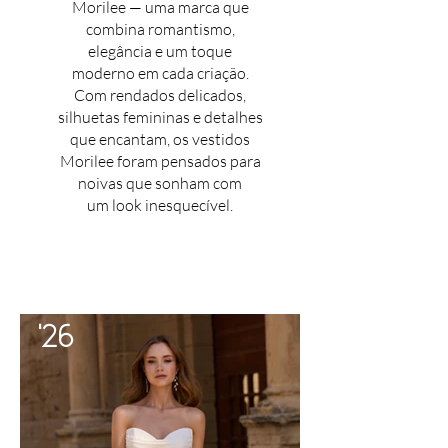
Morilee — uma marca que
Adicione sua
combina romantismo,
elegância e um toque
mensagem aqui
moderno em cada criação.
Com rendados delicados,
silhuetas femininas e detalhes
que encantam, os vestidos
Morilee foram pensados para
noivas que sonham com
um look inesquecível.
'26