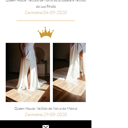
Queen House: Vestido de Noiva da
Elisabete e vestido
da sua filhota
Cerimónia
04-09-2020
__________________________________________________
_
Queen House: Vestido de Noiva da Márcia
Cerimónia
29-08-2020
__________________________________________________
_