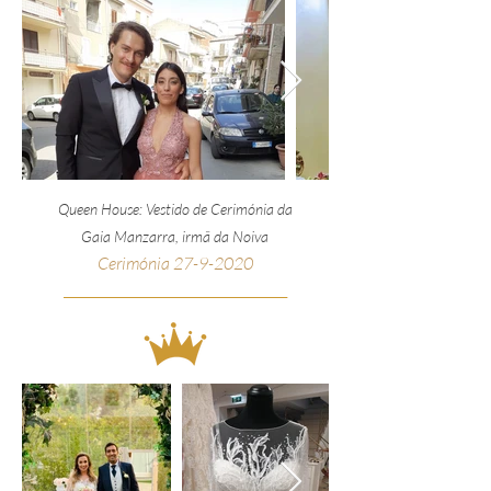
Queen House: Vestido de Cerimónia da
Gaia Manzarra, irmã da Noiva
Cerimónia
27-9-2020
__________________________________________________
_