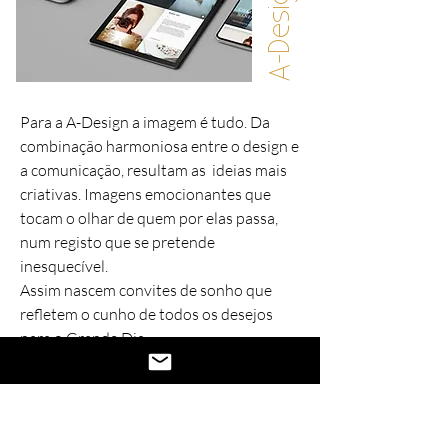
A-Design
Para a A-Design a imagem é tudo. Da
combinação harmoniosa entre o design e
a comunicação, resultam as ideias mais
criativas. Imagens emocionantes que
tocam o olhar de quem por elas passa,
num registo que se pretende
inesquecível.
Assim nascem convites de sonho que
refletem o cunho de todos os desejos
para o Grande Dia.
Em papel ou em formato digital, o design
é nosso, a personalização é tua.
Mas porque o sonho não fica por aqui, a