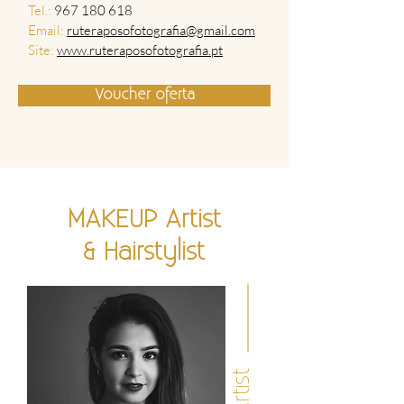
Tel.:
967 180 618
Email:
ruteraposofotografia@gmail.com
Site:
www.ruteraposofotografia.pt
Voucher oferta
MAKEUP Artist
& Hairstylist