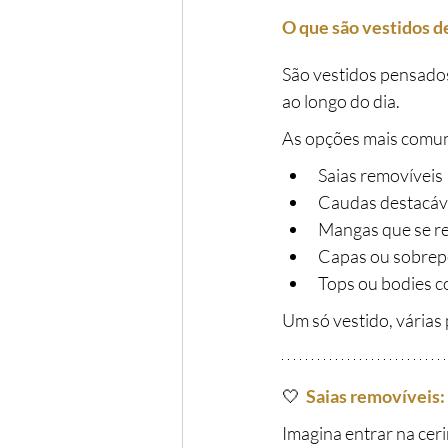
O que são vestidos d
São vestidos pensado
ao longo do dia.
As opções mais comun
Saias removíveis
Caudas destacáv
Mangas que se r
Capas ou sobrep
Tops ou bodies c
Um só vestido, várias 
🤍
Saias removíveis:
Imagina entrar na ce