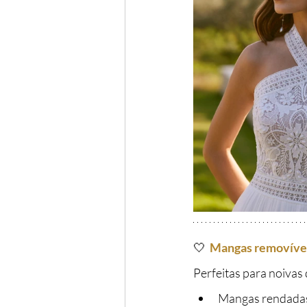
🤍
Mangas removívei
Perfeitas para noivas
Mangas rendadas