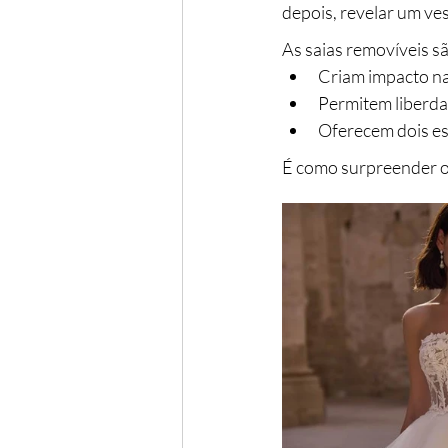
depois, revelar um ves
As saias removíveis s
Criam impacto n
Permitem liberdad
Oferecem dois es
É como surpreender o