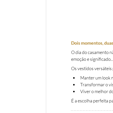
Dois momentos, duas 
O dia do casamento não
emoção e significado… 
Os vestidos versáteis
Manter um look m
Transformar o vis
Viver o melhor d
É a escolha perfeita p