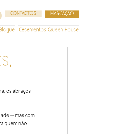
CONTACTOS
MARCAÇÃO
Blogue
Casamentos Queen House
S,
a, os abraços 
dade — mas com 
ara quem não 