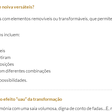
e noiva versáteis?
s com elementos removíveis ou transformáveis, que permit
s incluem:
eis
etiram
osições
om diferentes combinações
possibilidades.
 o efeito “uau” da transformação
rimónia com uma saia volumosa, digna de conto de fadas…E,