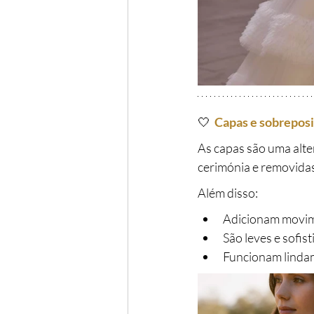
🤍
Capas e sobreposi
As capas são uma alte
cerimónia e removidas
Além disso:
Adicionam movi
São leves e sofis
Funcionam lindam