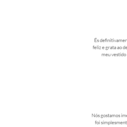
És definitivame
feliz e grata ao 
meu vestido 
Nós gostamos imen
foi simplesment