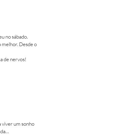
eu no sábado.
do melhor. Desde o
a de nervos!
a viver um sonho
hada…