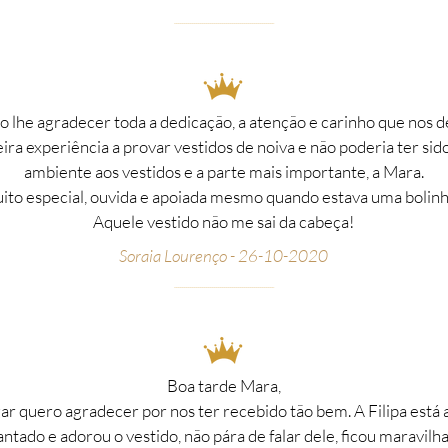
__________________________________________________
 lhe agradecer toda a dedicação, a atenção e carinho que nos d
ira experiência a provar vestidos de noiva e não poderia ter si
ambiente aos vestidos e a parte mais importante, a Mara.
ito especial, ouvida e apoiada mesmo quando estava uma bolinh
Aquele vestido não me sai da cabeça!
Soraia Lourenço - 26-10-2020
__________________________________________________
Boa tarde Mara,
ar quero agradecer por nos ter recebido tão bem. A Filipa está 
ntado e adorou o vestido, não pára de falar dele, ficou maravil