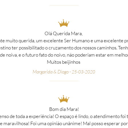
__________________________________________________
_
Olá Querida Mara,
nte muito querida, um excelente Ser Humano e uma excelente pro
destino ter possibilitado o cruzamento dos nossos caminhos. Ten
de noiva, e o futuro fato do noivo, não poderiam estar em melho
Muitos beijinhos
Margarida & Diogo -
25-03-2020
___________________________________________________
Bom dia Mara!
so de toda a experiência! O espaço é lindo, o atendimento foi 
e maravilhosa! Foi uma opinião unânime! Mal posso esperar po