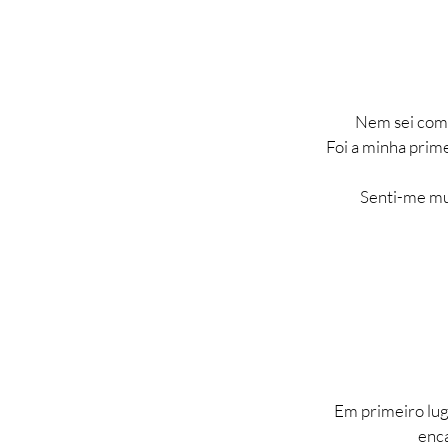
Nem sei como
Foi a minha prime
Senti-me mu
Em primeiro lug
enca