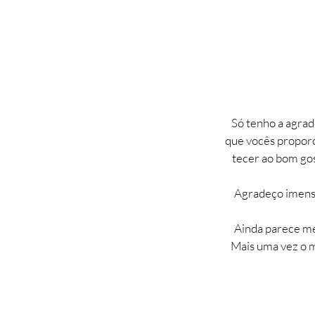
Só tenho a agrad
que vocês proporci
tecer ao bom gos
Agradeço imenso
Ainda parece men
Mais uma vez o m