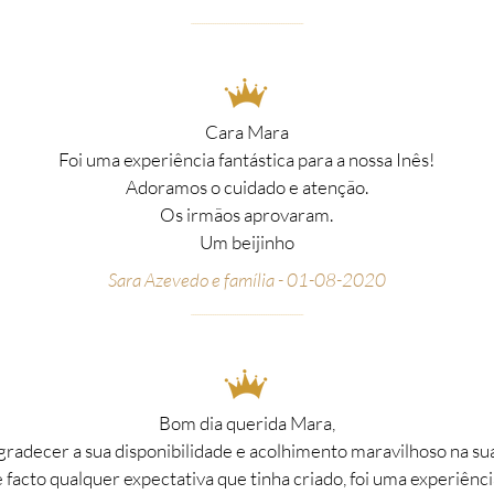
__________________________________________________
_
Cara Mara
Foi uma experiência fantástica para a nossa Inês!
Adoramos o cuidado e atenção.
Os irmãos aprovaram.
Um beijinho
Sara Azevedo e família - 01-08-2020
__________________________________________________
_
Bom dia querida Mara,
adecer a sua disponibilidade e acolhimento maravilhoso na sua l
 facto qualquer expectativa que tinha criado, foi uma experiênc