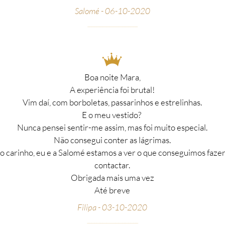
Salomé - 06-10-2020
__________________________________________________
Boa noite Mara,
A experiência foi brutal!
Vim daí, com borboletas, passarinhos e estrelinhas.
E o meu vestido?
Nunca pensei sentir-me assim, mas foi muito especial.
Não consegui conter as lágrimas.
o carinho, eu e a Salomé estamos a ver o que conseguimos fazer
contactar.
Obrigada mais uma vez
Até breve
Filipa - 03-10-2020
__________________________________________________
_