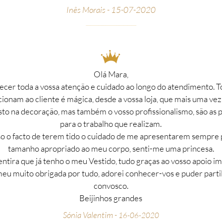
Inês Morais - 15-07-2020
__________________________________________________
_
Olá Mara,
ecer toda a vossa atenção e cuidado ao longo do atendimento. T
onam ao cliente é mágica, desde a vossa loja, que mais uma vez 
to na decoração, mas também o vosso profissionalismo, são as 
para o trabalho que realizam.
 o facto de terem tido o cuidado de me apresentarem sempre 
tamanho apropriado ao meu corpo, senti-me uma princesa.
tira que já tenho o meu Vestido, tudo graças ao vosso apoio im
eu muito obrigada por tudo, adorei conhecer-vos e puder part
convosco.
Beijinhos grandes
Sónia Valentim -
16-06-2020