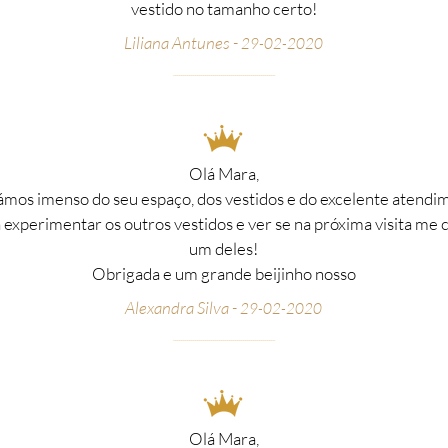
vestido no tamanho certo!
Liliana Antunes -
29-02-2020
__________________________________________________
_
Olá Mara,
mos imenso do seu espaço, dos vestidos e do excelente atendi
 experimentar os outros vestidos e ver se na próxima visita me 
um deles!
Obrigada e um grande beijinho nosso
Alexandra Silva -
29-02-2020
__________________________________________________
_
Olá Mara,