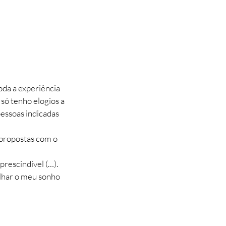
oda a experiência
só tenho elogios a
pessoas indicadas
propostas com o
prescindível (…).
ilhar o meu sonho