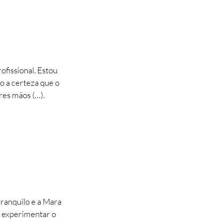
fissional. Estou
ho a certeza que o
res mãos (…).
tranquilo e a Mara
r experimentar o